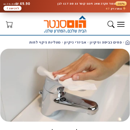
49.90 ₪
-38%
צמוד תקרה SOFI 24W קוטר 33 סמ CCT לבן
79.90 ₪
המשך
לתוכן
47
לרכישה
נותרו רק
סל
קניות
פחים כביסה וניקיון
אביזרי ניקיון
מטליות ניקוי לחות
ית