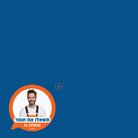
✨
✕
⭐