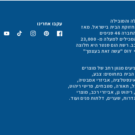
ה והמובילה
עקבו אחרינו
תחזוקת הבית בישראל. מאז
4 סניפים
פייסבוק
פינטרסט
אינסטגרם
טיקטוק
יוטיוב
הפרושים בכל הארץ, המכילים למעלה מ- 23,000
כב. רשת הום סנטר היא חלוצה
בתחום החנויות למוצרי DIY "עשה זאת בעצמך"
עים מגוון רחב של מוצרים
 הבית בתחומים: צבע,
ינסטלציה, אביזרי אמבטיה,
 תאורה, מטבחים, פריטי ריהוט,
יהוט גן, אביזרי רכב, מוצרי
 גדרות, שערים, דלתות פנים ועוד.