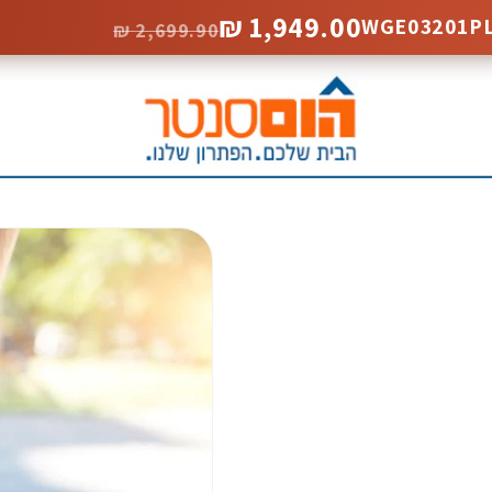
1,949.00 ₪
2,699.90 ₪