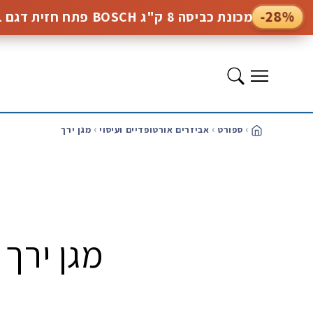
המשך
-28%
מכונת כביסה 8 ק"ג BOSCH פתח חזית דגם WGE03201PL
לתוכן
תפריט
ספורט
אביזרים אורטופדיים ועיסוי
מגן ירך
בית
מגן ירך