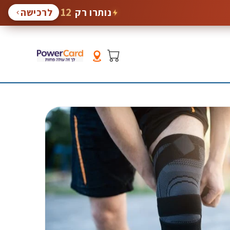
12
נותרו רק
לרכישה
סל
קניות