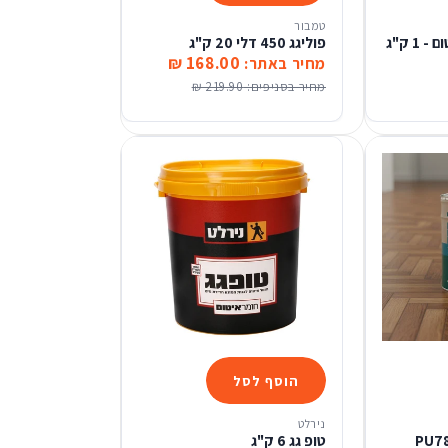
טמבור
מריס 250 - לבן לאיטום - 1 ק"ג
פוליגג 450 דלי 20 ק"ג
168.00 ₪
מחיר באתר:
מחיר בסניפים:
219.90 ₪
הוסף לסל
נירלט
וליאוריתני PU780
טופ גג 6 ק"ג