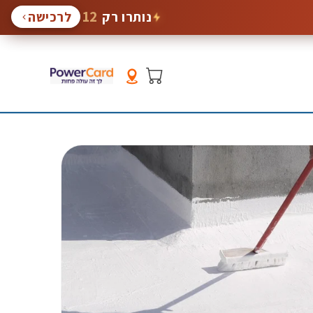
12
נותרו רק
לרכישה
סל
קניות