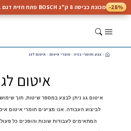
המשך
-28%
מכונת כביסה 8 ק"ג BOSCH פתח חזית דגם WGE03201PL
לתוכן
תפריט
צבע וחומרי בניה
מוצרי איטום
איטום לגג
בית
איטום לגג
איטום גג ניתן לבצע במספר שיטות, תוך שימוש 
לביצוע העבודה. אנו מציעים חומרי איטום איכ
המתאימים לעבודות שונות והופכים כל פעולה