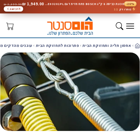
1,949.00 ₪
-28%
מכונת כביסה 8 ק"ג BOSCH פתח חזית דגם WGE03201PL
2,699.90 ₪
המשך
לתוכן
12
לרכישה
נותרו רק
סל
קניות
אחסון תליה ותחזוקת הבית
פתרונות לתחזוקת הבית
עוגנים מהדקים מו
ית