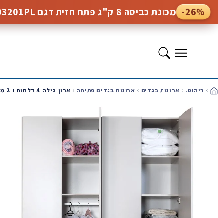
המשך
-26%
מכונת כביסה 8 ק"ג פתח חזית דגם WGE03201PL של BOSCH
לתוכן
תפריט
ריהוט.
ארונות בגדים
ארונות בגדים פתיחה
ארון הילה 4 דלתות ו 2 מגירות לבן
ית
מעבר
למידע
על
המוצר