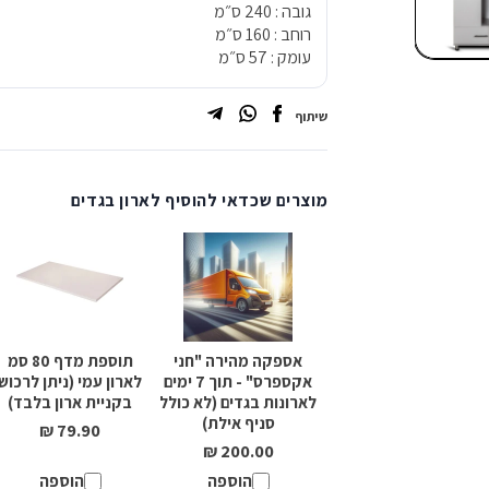
גובה :
240
ס״מ
רוחב :
160
ס״מ
אפשרות לאיסוף עצמי מהסניפים.
עומק :
57
ס״מ
במידה ולקוח תואם הובלה אך אינו נמצא בביתו, יג
עבור הובלה נוספת בסך 200 ₪
שיתוף
סוג החומר: מלמין
מוצרים שכדאי להוסיף לארון בגדים
אספקה מהירה "חני
תוספת מדף 80 סמ
אקספרס" - תוך 7 ימים
לארון עמי (ניתן לרכוש
לארונות בגדים (לא כולל
בקניית ארון בלבד)
סניף אילת)
79.90 ₪
200.00 ₪
הוספה
הוספה