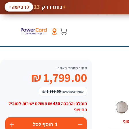
13
נותרו רק
לרכישה
סל
קניות
מחיר מיוחד באתר:
1,799.00 ₪
מחיר בסניפים:
1,999.00 ₪
ארון
ארון
הובלה והרכבה 430 ₪ תשולם ישירות למוביל
בגדים
בגדים
החיצוני
הילה
הילה
4
4
דלתות
דלתות
1
הוסף לסל