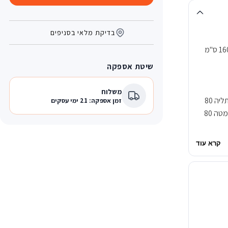
וזוג
וזוג
מגירות
מגירות
אבן
סהרה
בדיקת מלאי בסניפים
שיטת אספקה
משלוח
חלוקת הארון: צד אחד מגירה למטה 80 ס"מ ומעל תליה 80
זמן אספקה: 21 ימי עסקים
ס"מ ומעל תליה 2 מדפים 80 ס"מ וצד שני מגירה למטה 80
קרא עוד
ת למוביל. בבניין
וספת
 בהובלה
יישובים
₪
מפעל