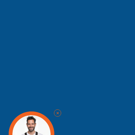
✨
💫
✕
⭐