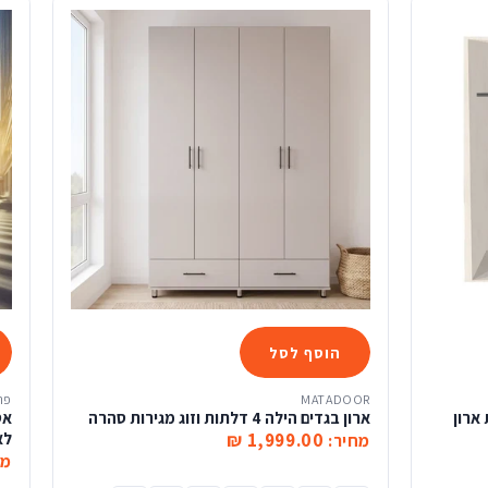
הוסף לסל
MATADOOR
פר
ית ארון
ארון בגדים הילה 4 דלתות וזוג מגירות סהרה
1,999.00 ₪
לא
מחיר:
מח