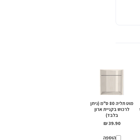
הארונות בצפון, בתיאום מראש בלבד -073-2747474. ** אין
בה סכום
מוט תליה 80 ס"מ (ניתן
לרכוש בקניית ארון
בלבד)
39.90 ₪
הוספה