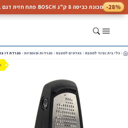
המשך
-28%
מכונת כביסה 8 ק"ג BOSCH פתח חזית דגם WGE03201PL
לתוכן
תפריט
כלי בית וציוד למטבח
גאדטים למטבח
מגרדות ופומפיות
מגרדת דו צדדית עם קו
ית
מעבר
למידע
א
על
המוצר