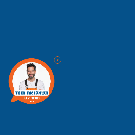
✨
💫
✕
⭐