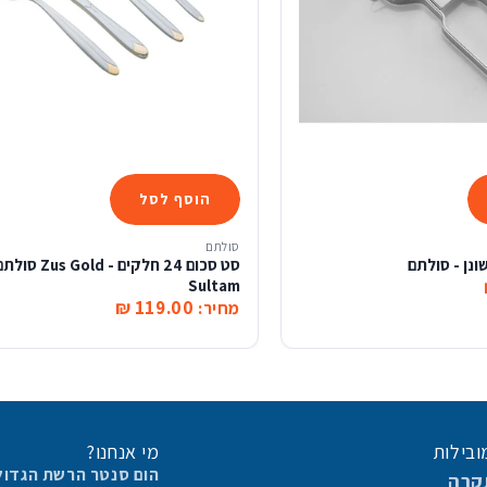
הוסף לסל
סולתם
ונן - סולתם
סט סכום 24 חלקים - Zus Gold סו
Sultam
119.00 ₪
מחיר:
ובילות
מי אנחנו?
הום סנטר הרשת הגדול
קרה