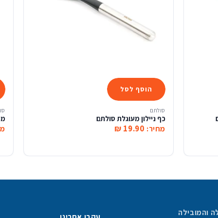
הוסף לסל
סולתם
סו
לתם
כף ניילון מעוגלת סולתם
מסננ
19.90 ₪
מחיר:
מח
ה והמובילה
עקבו אחרינו