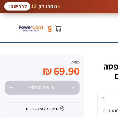
12
נותרו רק
לרכישה
סל
קניות
מחיר:
פסה
69.90 ₪
1
אזל המלאי
בדיקת מלאי בסניפים
תם
מבית