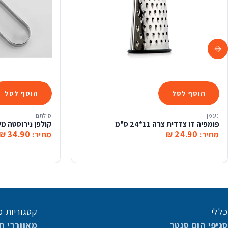
הוסף לסל
הוסף לסל
נעמן
סולתם
פומפיה דו צדדית צרה 11*24 ס"מ
קולפן נירוסטה מש
34.90 ₪
24.90 ₪
מחיר:
מחיר:
כללי
קטגוריות מ
סניפי הום סנטר
מאווררי ת