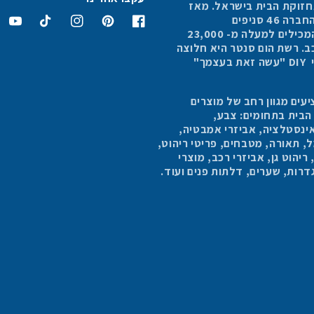
תחזוקת הבית בישראל. מאז
4 סניפים
פייסבוק
פינטרסט
אינסטגרם
טיקטוק
יוטיוב
הפרושים בכל הארץ, המכילים למעלה מ- 23,000
כב. רשת הום סנטר היא חלוצה
בתחום החנויות למוצרי DIY "עשה זאת בעצמך"
עים מגוון רחב של מוצרים
 הבית בתחומים: צבע,
ינסטלציה, אביזרי אמבטיה,
 תאורה, מטבחים, פריטי ריהוט,
יהוט גן, אביזרי רכב, מוצרי
 גדרות, שערים, דלתות פנים ועוד.