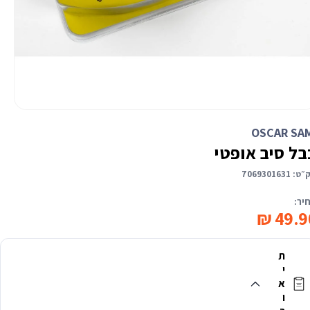
יחת
יה
OSCAR SA
לונית
בל סיב אופטי
״ט:
7069301631
יר:
49.90
ת
י
א
ו