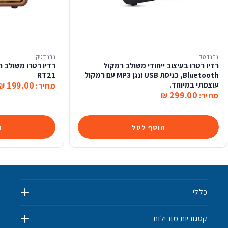
גרנדטק
גרנדטק
רדיו רטרו בעיצוב ייחודי משולב רמקול
Bluetooth, כניסת USB ונגן MP3 עם רמקול
RT21
עוצמתי במיוחד.
199.00 ₪
מחיר:
299.00 ₪
מחיר:
הוסף לסל
ה
כללי
קטגוריות מובילות